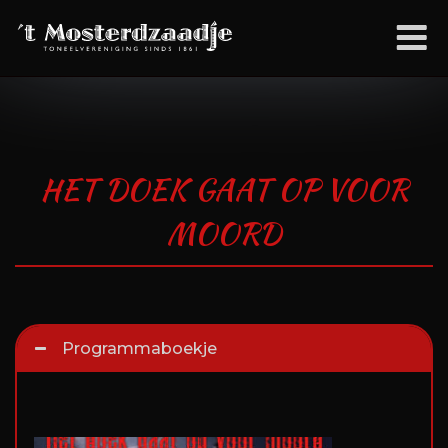
Ga
M
naar
de
inhoud
HET DOEK GAAT OP VOOR
MOORD
Programmaboekje