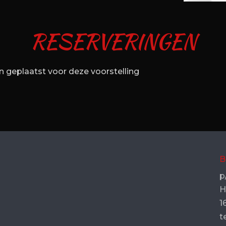
RESERVERINGEN
 geplaatst voor deze voorstelling
B
p
H
1
t