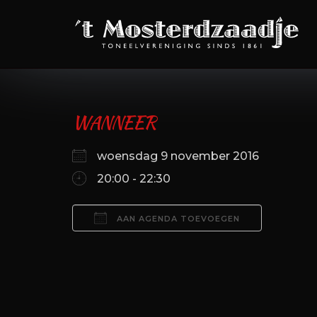
Ga
naar
de
inhoud
WANNEER
woensdag 9 november 2016
20:00 - 22:30
AAN AGENDA TOEVOEGEN
Download ICS
Google