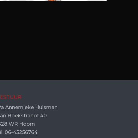
ESTUUR
/a Annemieke Huisman
an Hoekstrahof 40
628 WR Hoorn
el. 06-45256764