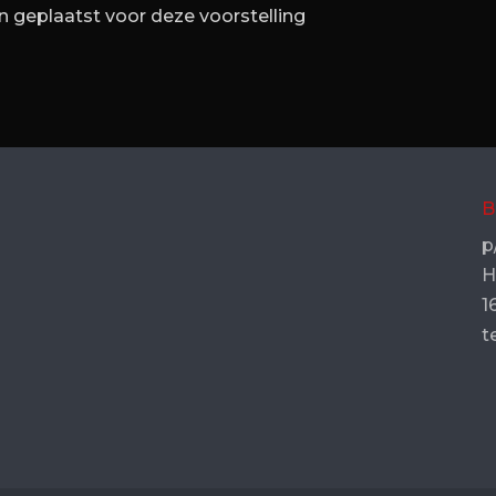
 geplaatst voor deze voorstelling
B
p
H
1
t