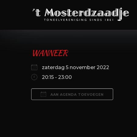
Ga
naar
de
inhoud
WANNEER
zaterdag 5 november 2022
20:15 - 23:00
AAN AGENDA TOEVOEGEN
Download ICS
Google