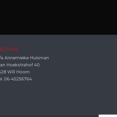
ESTUUR
/a Annemieke Huisman
an Hoekstrahof 40
628 WR Hoorn
el. 06-45256764