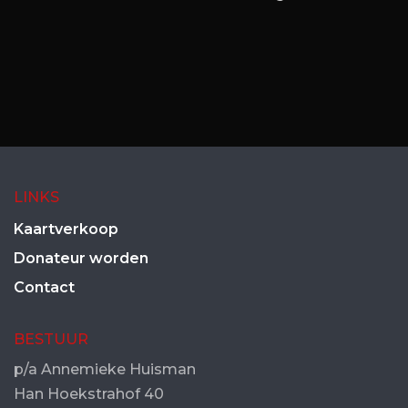
LINKS
Kaartverkoop
Donateur worden
Contact
BESTUUR
p/a Annemieke Huisman
Han Hoekstrahof 40