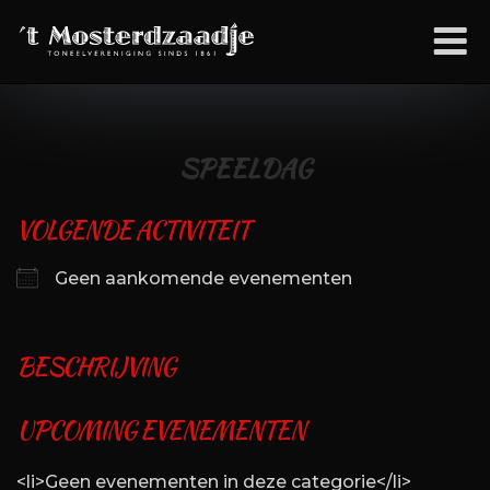
Ga
M
naar
de
inhoud
SPEELDAG
VOLGENDE ACTIVITEIT
Geen aankomende evenementen
BESCHRIJVING
UPCOMING EVENEMENTEN
<li>Geen evenementen in deze categorie</li>